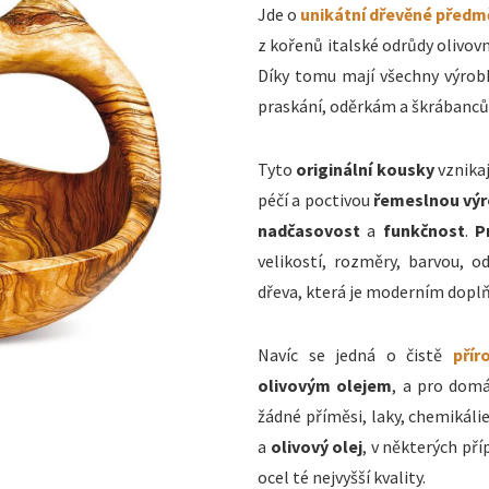
Jde o
unikátní dřevěné předm
z kořenů italské odrůdy olivovn
Díky tomu mají všechny výro
praskání, oděrkám a škrábanc
Tyto
originální kousky
vznikaj
péčí a poctivou
řemeslnou vý
nadčasovost
a
funkčnost
.
P
velikostí, rozměry, barvou, o
dřeva, která je moderním dopl
Navíc se jedná o čistě
přír
olivovým olejem
, a pro domá
žádné příměsi, laky, chemikáli
a
olivový olej
, v některých př
ocel té nejvyšší kvality.