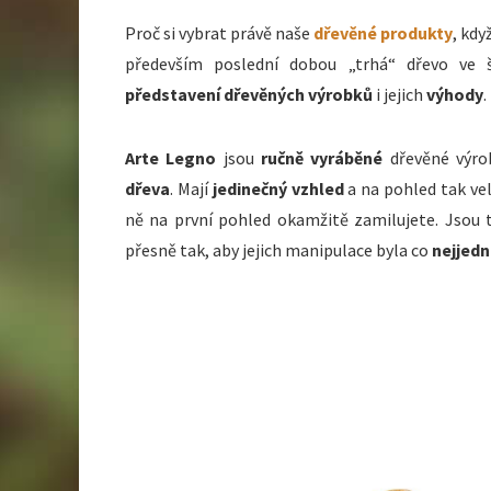
Proč si vybrat právě naše
dřevěné produkty
, kdy
především poslední dobou „trhá“ dřevo ve 
představení dřevěných výrobků
i jejich
výhody
.
Arte Legno
jsou
ručně vyráběné
dřevěné výr
dřeva
. Mají
jedinečný vzhled
a na pohled tak vel
ně na první pohled okamžitě zamilujete. Jsou
přesně tak, aby jejich manipulace byla co
nejjedn