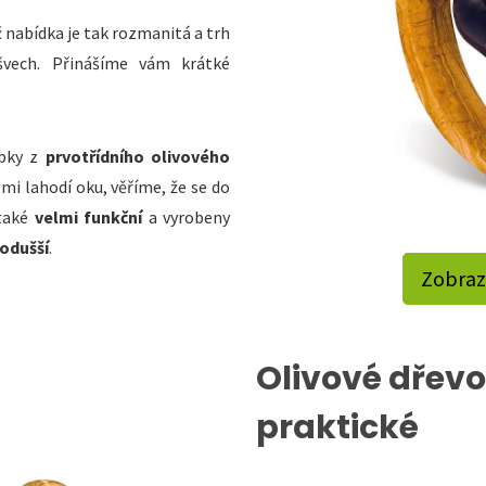
ž nabídka je tak rozmanitá a trh
švech. Přinášíme vám krátké
obky z
prvotřídního olivového
mi lahodí oku, věříme, že se do
 také
velmi funkční
a vyrobeny
odušší
.
Zobraz
Olivové dřevo,
praktické