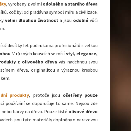
ěty
, vyrobeny z velmi
odolného a starého dřeva
íků, což byl od pradávna symbol míru a civilizace.
bky
velmi dlouhou životnost
a jsou
odolné
vůči
ům.
í už desítky let pod rukama profesionálů s velkou
robou
. V různých kouscích se mísí
styl, elegance,
rodukty z olivového dřeva
vás nadchnou svou
dstínem dřeva, originalitou a výraznou kresbou
ňkem.
odní produkty
, protože jsou
ošetřeny pouze
cí používání se doporučuje to samé. Nejsou zde
e nebo barvy na dřevo. Pouze čisté
olivové dřevo
ípadech jsou tyto materiály doplněny o nerezovou