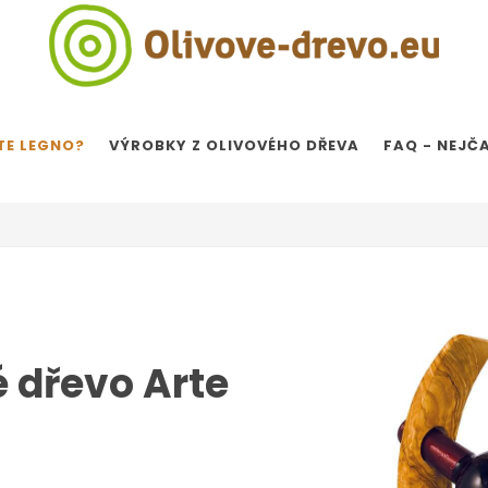
TE LEGNO?
VÝROBKY Z OLIVOVÉHO DŘEVA
FAQ - NEJČ
é dřevo Arte